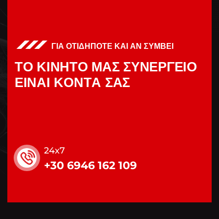
ΓΙΑ ΟΤΙΔΗΠΟΤΕ ΚΑΙ ΑΝ ΣΥΜΒΕΙ
Τ
Ο
Κ
Ι
Ν
Η
Τ
Ο
Μ
Α
Σ
Σ
Υ
Ν
Ε
Ρ
Γ
Ε
Ι
Ο
Ε
Ι
Ν
Α
Ι
Κ
Ο
Ν
Τ
Α
Σ
Α
Σ
24x7
+30 6946 162 109