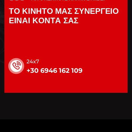
Τ
Ο
Κ
Ι
Ν
Η
Τ
Ο
Μ
Α
Σ
Σ
Υ
Ν
Ε
Ρ
Γ
Ε
Ι
Ο
Ε
Ι
Ν
Α
Ι
Κ
Ο
Ν
Τ
Α
Σ
Α
Σ
24x7
+30 6946 162 109