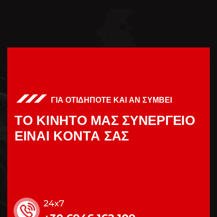
ΓΙΑ ΟΤΙΔΗΠΟΤΕ ΚΑΙ ΑΝ ΣΥΜΒΕΙ
Τ
Ο
Κ
Ι
Ν
Η
Τ
Ο
Μ
Α
Σ
Σ
Υ
Ν
Ε
Ρ
Γ
Ε
Ι
Ο
Ε
Ι
Ν
Α
Ι
Κ
Ο
Ν
Τ
Α
Σ
Α
Σ
24x7