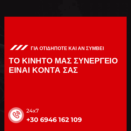
ΓΙΑ ΟΤΙΔΗΠΟΤΕ ΚΑΙ ΑΝ ΣΥΜΒΕΙ
Τ
Ο
Κ
Ι
Ν
Η
Τ
Ο
Μ
Α
Σ
Σ
Υ
Ν
Ε
Ρ
Γ
Ε
Ι
Ο
Ε
Ι
Ν
Α
Ι
Κ
Ο
Ν
Τ
Α
Σ
Α
Σ
24x7
+30 6946 162 109