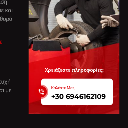
ιση
ε και
φθορά
ε
Χρειάζεστε πληροφορίες;
πτυχή
Καλέστε Μας
αι με
+30 6946162109