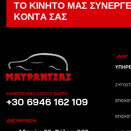
Τ
Ο
Κ
Ι
Ν
Η
Τ
Ο
Μ
Α
Σ
Σ
Υ
Ν
Ε
Ρ
Γ
Κ
Ο
Ν
Τ
Α
Σ
Α
Σ
ΥΠΗΡΕ
ΖΥΓΟΣ
ΚΑΛΕΣΤΕ ΜΑΣ ΟΛΟ ΤΟ 24ΩΡΟ
+30 6946 162 109
ΕΠΙΣΚΕ
ΕΠΙΣΚΕ
ΔΙΕΥΘΥΝΣΗ